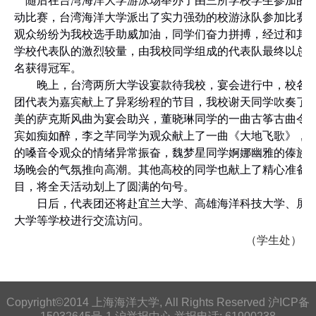
随后在台湾海洋大学游泳场举办了由三所学校学生参加的
动比赛，台湾海洋大学派出了实力强劲的校游泳队参加比赛
观众纷纷为我校选手助威加油，同学们奋力拼搏，经过和其
学校代表队的激烈较量，由我校同学组成的代表队最终以总
名获得冠军。
晚上，台湾两所大学设宴款待我校，宴会进行中，校各
团代表为嘉宾献上了异彩纷程的节目，我校谢天同学吹奏了
美的萨克斯风曲为宴会助兴，董晓琳同学的一曲古筝古曲令
宾如痴如醉，李之芊同学为观众献上了一曲《大地飞歌》，
的嗓音令观众的情绪异常振奋，魏梦星同学婀娜幽雅的傣族
场晚会的气氛推向高潮。其他高校的同学也献上了精心准备
目，将全天活动划上了圆满的句号。
日后，代表团还将赴宜兰大学、高雄海洋科技大学、屏
大学等学校进行交流访问。
（学生处）
Copyright©2014 上海海洋大学, All Rights Reserved 沪ICP备