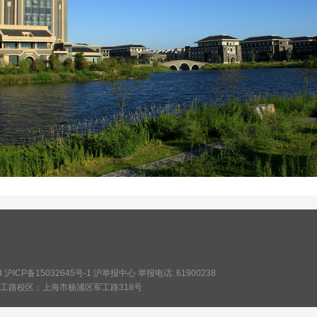
ved 沪ICP备15032645号-1
沪举报中心
举报电话: 61900238
军工路校区：上海市杨浦区军工路318号