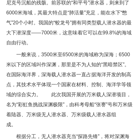
尼克号沉船的残骸。前苏联的“和平号”潜水器，则来到了
6000米海域，其最大特点是“肺活量”充足，能在水下“憋
气”20个小时。我国的“蛟龙号”拥有同类型载人潜水器的最
大下潜深度——7000米，这意味着它可以在99.8%的海域
自由行动。
一般来说，3500米至6500米的海域称为深海；6500
米以下的区域叫作深渊，那里是不为人知的“黑暗禁区”。
在国际海洋界，深海载人潜水器一直占据海洋开发的制高
点，其技术水平体现一个国家在材料、控制、海洋学等领
域的综合实力。 此次我国开展的万米载人深潜项目，
名为“彩虹鱼挑战深渊极限”，由科考母船“张謇”号和万米级
着陆器、万米级无人潜水器、万米级载人潜水器组
成。
根据分工，无人潜水器充当“探路先锋”，将对深渊海