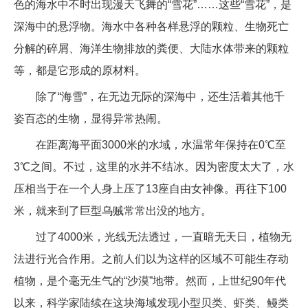
色的海水中不时出现漫天飞舞的“雪花”……这些“雪花”，是
深海中的悬浮物。海水中各种各样悬浮的颗粒、生物死亡
分解的碎屑、海洋生物排放的粪便、大陆水体带来的颗粒
等，都是它形成的原材料。
除了“海雪”，在无边无际的深海中，还生活着其他千
姿百态的生物，显得异常热闹。
在距离海平面3000米的水域，水温常年保持在0℃至
3℃之间。不过，这里的水并不结冰。因为密度太大了，水
压相当于在一个人身上压了13座自由女神像。再往下100
米，就来到了巨型乌贼常常出没的地方。
过了4000米，光线无法透过，一直暗无天日，植物无
法进行光合作用。之前人们以为这样的区域不可能生存动
植物，是个毫无生气的“沙漠”地带。然而，上世纪90年代
以来，科学家陆续在这块海域发现小型贝类、虾类、鳗类