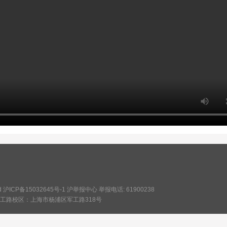
ved 沪ICP备15032645号-1
沪举报中心
举报电话: 61900238
军工路校区：上海市杨浦区军工路318号