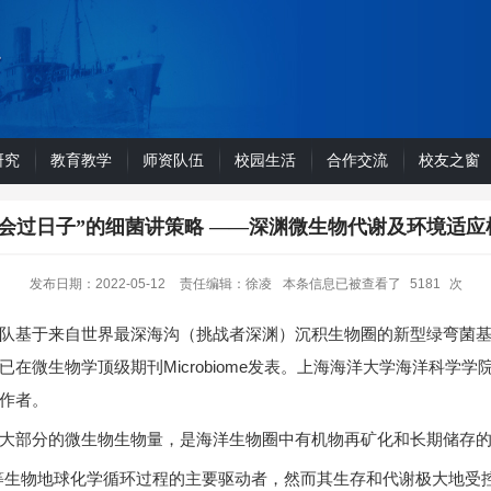
研究
教育教学
师资队伍
校园生活
合作交流
校友之窗
“会过日子”的细菌讲策略 ——深渊微生物代谢及环境适应
发布日期：2022-05-12
责任编辑：徐凌
本条信息已被查看了
5181
次
队基于来自世界最深海沟（挑战者深渊）沉积生物圈的新型绿弯菌
在微生物学顶级期刊Microbiome发表。上海海洋大学海洋科学
作者。
大部分的微生物生物量，是海洋生物圈中有机物再矿化和长期储存
等生物地球化学循环过程的主要驱动者，然而其生存和代谢极大地受