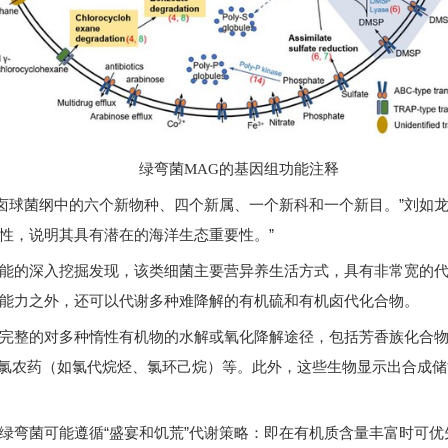
绿弯菌MAG的基因组功能注释
脱卤球菌纲中的六个新物种、四个新属、一个新科和一个新目。”刘如龙
性，说明其具有潜在的海洋生态重要性。”
能的深入挖掘发现，该类细菌主要营异养生活方式，具有非常宽的
能力之外，还可以代谢多种难降解的有机硫和有机卤代化合物。
完整的对多种惰性有机物的水解或氧化降解途径，包括芳香族化合
机氯农药（如氯代烷烃、氯环己烷）等。此外，这些生物显示出合成
绿弯菌可能遵循“盛宴和饥荒”代谢策略：即在有机质含量丰富时可