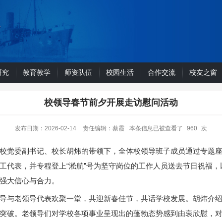
研究
教育教学
师资队伍
校园生活
合作交流
校友之窗
校领导春节前夕开展走访慰问活动
发布日期：2026-02-14
责任编辑：蔡霞
本条信息已被查看了
960
次
校党委副书记、校长胡炜的带领下，全体校领导班子成员通过专题
工代表，并专程登上“淞航”号为坚守岗位的工作人员送去节日祝福
强大信心与合力。
导与老领导代表欢聚一堂，共迎新春佳节，共话学校发展。胡炜介
突破。老领导们对学校各项事业呈现出的蓬勃态势感到由衷欣慰，