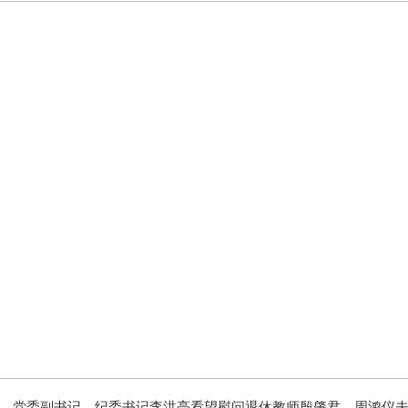
党委副书记、纪委书记李洪亮看望慰问退休教师殷肇君、周鸿仪