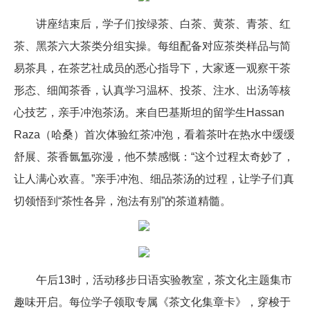
讲座结束后，学子们按绿茶、白茶、黄茶、青茶、红
茶、黑茶六大茶类分组实操。每组配备对应茶类样品与简
易茶具，在茶艺社成员的悉心指导下，大家逐一观察干茶
形态、细闻茶香，认真学习温杯、投茶、注水、出汤等核
心技艺，亲手冲泡茶汤。来自巴基斯坦的留学生Hassan
Raza（哈桑）首次体验红茶冲泡，看着茶叶在热水中缓缓
舒展、茶香氤氲弥漫，他不禁感慨：“这个过程太奇妙了，
让人满心欢喜。”亲手冲泡、细品茶汤的过程，让学子们真
切领悟到“茶性各异，泡法有别”的茶道精髓。
午后13时，活动移步日语实验教室，茶文化主题集市
趣味开启。每位学子领取专属《茶文化集章卡》，穿梭于