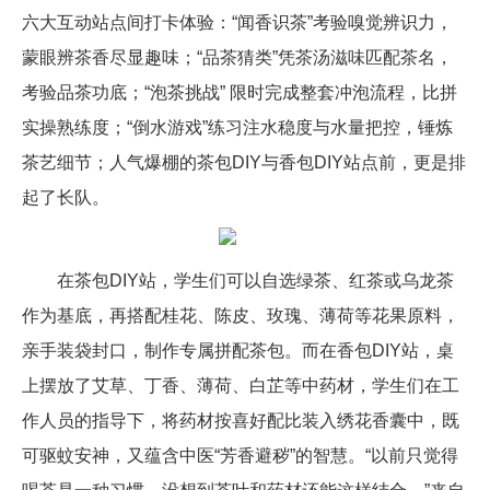
六大互动站点间打卡体验：“闻香识茶”考验嗅觉辨识力，
蒙眼辨茶香尽显趣味；“品茶猜类”凭茶汤滋味匹配茶名，
考验品茶功底；“泡茶挑战” 限时完成整套冲泡流程，比拼
实操熟练度；“倒水游戏”练习注水稳度与水量把控，锤炼
茶艺细节；人气爆棚的茶包DIY与香包DIY站点前，更是排
起了长队。
在茶包DIY站，学生们可以自选绿茶、红茶或乌龙茶
作为基底，再搭配桂花、陈皮、玫瑰、薄荷等花果原料，
亲手装袋封口，制作专属拼配茶包。而在香包DIY站，桌
上摆放了艾草、丁香、薄荷、白芷等中药材，学生们在工
作人员的指导下，将药材按喜好配比装入绣花香囊中，既
可驱蚊安神，又蕴含中医“芳香避秽”的智慧。“以前只觉得