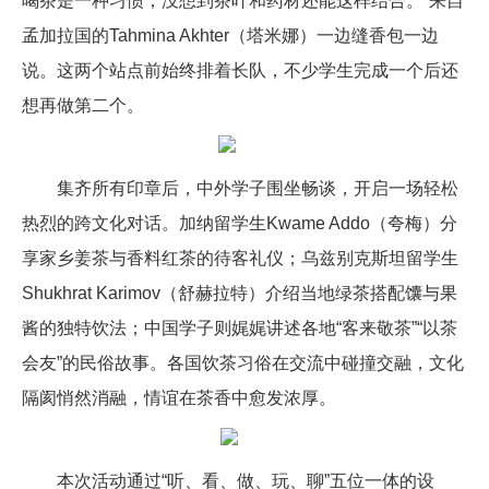
喝茶是一种习惯，没想到茶叶和药材还能这样结合。”来自
孟加拉国的Tahmina Akhter（塔米娜）一边缝香包一边
说。这两个站点前始终排着长队，不少学生完成一个后还
想再做第二个。
集齐所有印章后，中外学子围坐畅谈，开启一场轻松
热烈的跨文化对话。加纳留学生Kwame Addo（夸梅）分
享家乡姜茶与香料红茶的待客礼仪；乌兹别克斯坦留学生
Shukhrat Karimov（舒赫拉特）介绍当地绿茶搭配馕与果
酱的独特饮法；中国学子则娓娓讲述各地“客来敬茶”“以茶
会友”的民俗故事。各国饮茶习俗在交流中碰撞交融，文化
隔阂悄然消融，情谊在茶香中愈发浓厚。
本次活动通过“听、看、做、玩、聊”五位一体的设