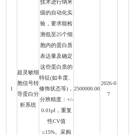
技术进行纳米
级的自动化实
验，要求能检
测低至25个细
胞内的蛋白质
表达量及确定
这些蛋白质的
超灵敏细
特征(如丰度、
胞信号转
2026-0
1
修饰状态等)，
2500000.00
导蛋白分
7
分辨精度：+/-
析系统
0.01pI，重复
性CV值
≤15%。采购