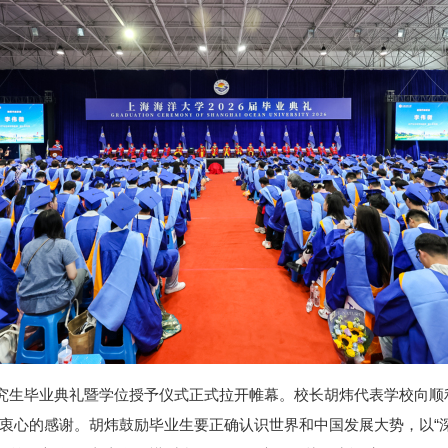
届研究生毕业典礼暨学位授予仪式正式拉开帷幕。校长胡炜代表学校向
衷心的感谢。胡炜鼓励毕业生要正确认识世界和中国发展大势，以“