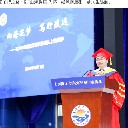
拓前行之路；以“山海胸襟”为怀，经风雨磨砺，赴人生远航。