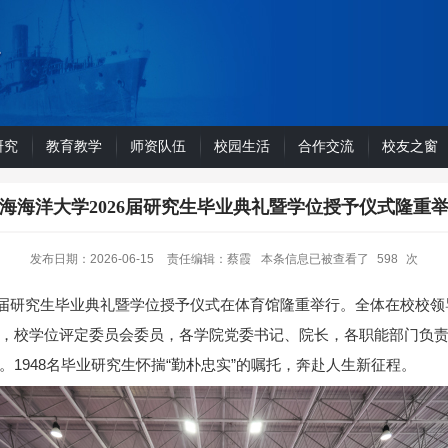
研究
教育教学
师资队伍
校园生活
合作交流
校友之窗
海海洋大学2026届研究生毕业典礼暨学位授予仪式隆重
发布日期：2026-06-15
责任编辑：蔡霞
本条信息已被查看了
598
次
026届研究生毕业典礼暨学位授予仪式在体育馆隆重举行。全体在校校
，校学位评定委员会委员，各学院党委书记、院长，各职能部门负
1948名毕业研究生怀揣“勤朴忠实”的嘱托，奔赴人生新征程。