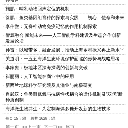
施鹏：哺乳动物回声定位的机制
徐鹏：鱼类基因组育种的探索与实践——初心、使命和未来
李伟微：无脊椎动物免疫记忆的作用机制探索
智算融合 赋能未来——人工智能学科建设及生态合作创新
发展论坛
孙雷：以城带乡，融合发展，推动上海乡村振兴再上新水平
关道明：十五五海洋生态环境保护面临的形势与战略思考
李家彪：极地冰区深海探测的创新与突破
崔丽丽：人工智能在商业中的应用
新西兰地球科学研究院及其渔业与南极研究
肖武汉：鱼类耐低氧与抗病性状耦合的遗传机制及“双优”新
种质创制
海洋微生物共生：为定制海藻多糖开发新的生物技术
每页
15
记录
总共
1629
记录
第一页
<<上一页
下一页>>
尾页